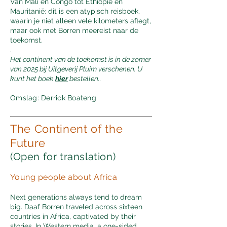
Van Mali en Congo tot Ethiopië en
Mauritanië: dit is een atypisch reisboek,
waarin je niet alleen vele kilometers aflegt,
maar ook met Borren meereist naar de
toekomst.
.
Het continent van de toekomst is in de zomer
van 2025 bij Uitgeverij Pluim verschenen. U
kunt het boek
hier
bestellen..
Omslag: Derrick Boateng
The Continent of the
Future
(Open for translation)
Young people about Africa
Next generations always tend to dream
big. Daaf Borren traveled across sixteen
countries in Africa, captivated by their
stories. In Western media, a one-sided